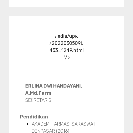
../media/upload
/20220305090
453_1249.html
"/>
ERLINA DWI HANDAYANI,
A.Md.Farm
SEKRETARIS I
Pendidikan
AKADEMI FARMASI SARASWATI
DENPASAR (2016)