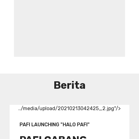
DIBUTUHKAN SEGERA TENAGA TEKNIS
KEFARMASIAN DI RUMAH SAKIT IBU
DAN ANAK ADINA WONOSOBO
SYARAT DAN KETENTUAN LIHAT
BROSUR
Berita
../media/upload/20210213042425_2.jpg"/>
PAFI LAUNCHING "HALO PAFI"