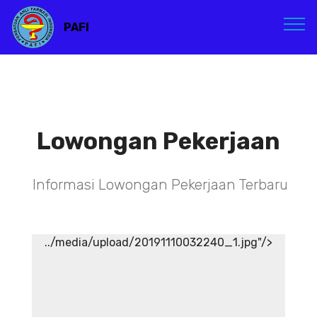
PAFI
Lowongan Pekerjaan
Informasi Lowongan Pekerjaan Terbaru
../media/upload/20191110032240_1.jpg"/>
TENAGA TEKNIS
KEFARMASIAN DI RSIA ADINA
WONOSOBO